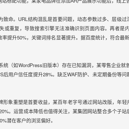
站标配功能，某家电品牌在添加AR产品展示功能后，线上咨
为致命。URL结构混乱是首要问题，动态参数过多、层级过
缺失或重复，导致搜索引擎无法准确识别页面内容。再者是
率提升50%，关键词排名显著提升。据百度统计，符合最
统（如WordPress旧版本）存在已知漏洞，某零售企业就
PS后用户信任度提升28%。缺乏WAF防护、未定期备份等
形象重塑是首要收益，某百年老字号通过网站改版，年轻用
220%。运营成本降低也值得关注，某集团网站整合多个子站
0%潜在客户的浏览偏好。