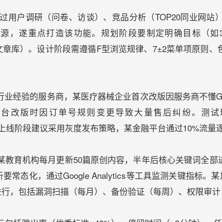
过用户调研（问卷、访谈）、竞品分析（TOP20同业网站
溯源，遂重点打造该功能。规划阶段要制定明确目标（如3
00篇专业文章库）。设计阶段需遵循F型浏览规律、7±2菜单项
行业经验的服务商，某医疗器械企业首次改版因服务商不懂G
台改版时因订单号规则变更导致大量售后纠纷。测试环
4G/WiFi）。上线阶段建议采用灰度发布策略，某金融平台通过10
某教育机构每月更新50篇原创内容，半年后核心关键词全部
常态化，通过Google Analytics等工具监测关键指标
期进行，包括漏洞扫描（每月）、备份验证（每周）、权限审